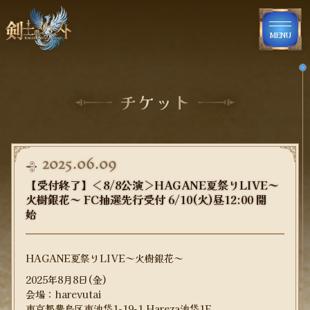
MENU
チケット
2025.06.09
【受付終了】＜8/8公演＞HAGANE夏祭りLIVE～
火樹銀花～ FC抽選先行受付 6/10(火)昼12:00 開
始
HAGANE夏祭りLIVE～火樹銀花～
2025年8月8日(金)
会場：harevutai
東京都豊島区東池袋1-19-1 Hareza池袋1F