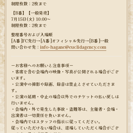
制限枚数：2枚まで
【B番】【一般発売】
7月15日(火) 10:00～
制限枚数：2枚まで
整理番号および入場順
[A番]FC先行→[A番]オフィシャル先行→[B番]一般
問い合わせ先：
info-hagane@euclidagency.com
ーお客様へのお願いと注意事項ー
・客席を含む会場内の映像・写真が公開される場合がござ
います。
・公演中の撮影や録画、録音は禁止とさせていただきま
す。
・公演の延期・中止の場合以外でのチケットの払い戻しは
行いません。
・会場内・外で発生した事故・盗難等は、主催者・会場・
出演者は一切責任を負いません。
・会場内ではスタッフの指示に従ってください。
従っていただけない場合は、退場していただく場合がござ