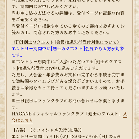
で、期間内にお申し込みください。
※お申し込み方法などの詳細は、受付ページに記載の内容
をご確認ください。
※受付ページに掲載されている全てのご案内を必ずよくお
読みの上、同意された方のみお申し込みください。
《FC[剣士のクエスト]会員抽選先行受付対象について》
エントリー期間中に[剣士のクエスト]会員である方が対象
です。
※エントリー期間中にご入会いただいても[剣士のクエス
ト]抽選先行受付にお申し込みいただけます。
ただし、入会金・年会費のお支払い完了から手続き完了ま
で数時間のタイムラグがある場合がございますので、お手
続きは余裕をもって行ってくださいますようお願いいたし
ます。
※土日祝日はファンクラブのお問い合わせは休業となりま
す。
HAGANEオフィシャルファンクラブ「剣士のクエスト」
入
会はこちら
【A番】【オフィシャル先行(抽選)】
エントリー期間：7月1日(火) 12:00～7月6日(日) 23:59